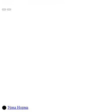
⬤
Урна Норма