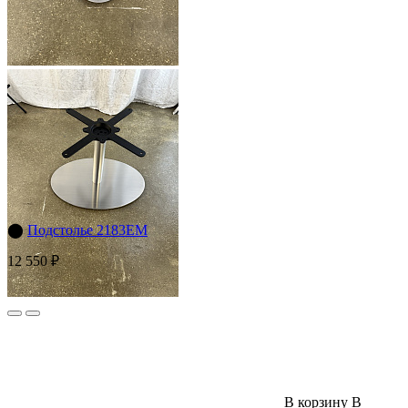
⬤
Подстолье 2183EM
12 550 ₽
В корзину
В