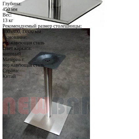
Глубина:
450 мм
Вес:
13 кг
Рекомендуемый размер столешницы:
800х800, D800 мм
Основание:
нержавеющая сталь
Цвет каркаса:
матовый
Материал:
нержавеющая сталь
Страна:
Китай