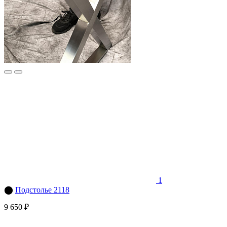
1
⬤
Подстолье 2118
9 650 ₽