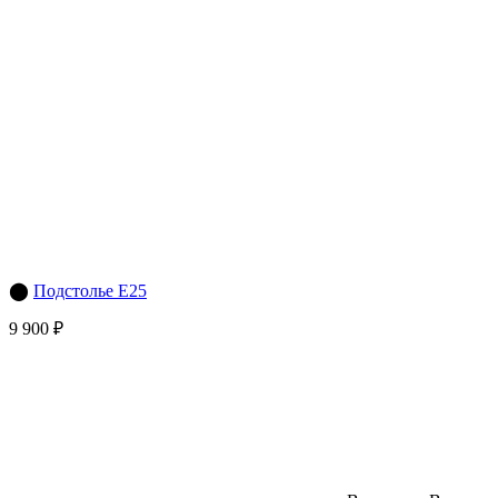
⬤
Подстолье E25
9 900 ₽