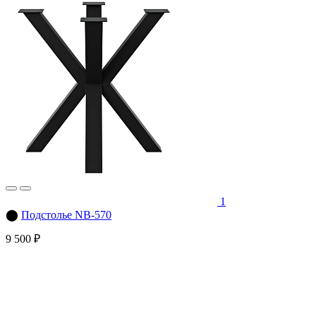
1
⬤
Подстолье NB-570
9 500 ₽