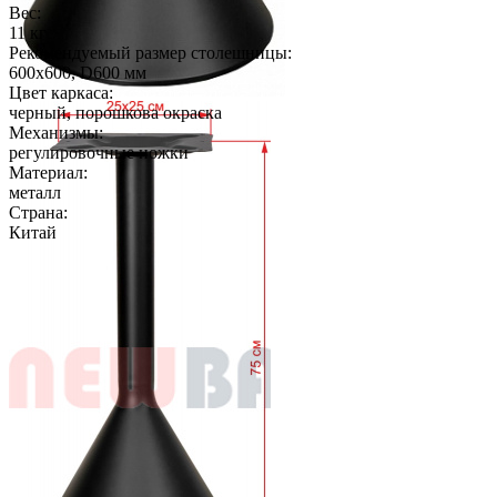
Вес:
11 кг
Рекомендуемый размер столешницы:
600х600, D600 мм
Цвет каркаса:
черный, порошкова окраска
Механизмы:
регулировочные ножки
Материал:
металл
Страна:
Китай