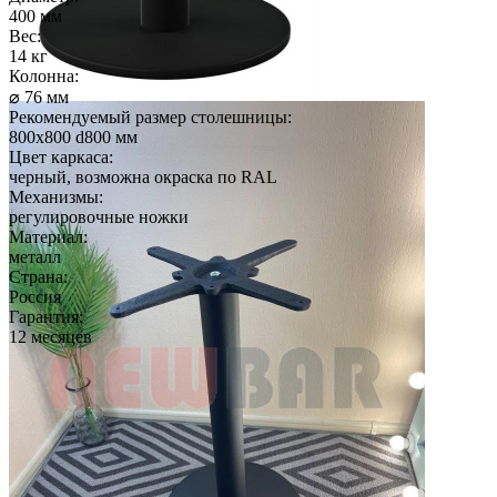
400 мм
Вес:
14 кг
Колонна:
⌀ 76 мм
Рекомендуемый размер столешницы:
800х800 d800 мм
Цвет каркаса:
черный, возможна окраска по RAL
Механизмы:
регулировочные ножки
Материал:
металл
Страна:
Россия
Гарантия:
12 месяцев