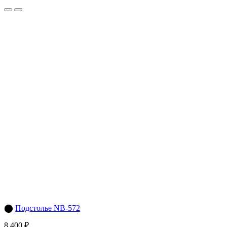
⬤
Подстолье NB-572
8 400 ₽