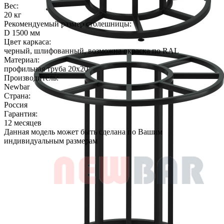
Вес:
20 кг
Рекомендуемый размер столешницы:
D 1500 мм
Цвет каркаса:
черный, шлифованный, возможна окраска по RAL
Материал:
профильная труба 20х20
Производитель:
Newbar
Страна:
Россия
Гарантия:
12 месяцев
Данная модель может быть сделана по Вашим
индивидуальным размерам