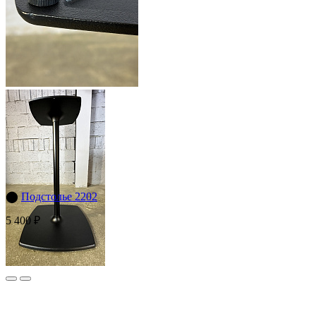
⬤
Подстолье 2202
5 400 ₽