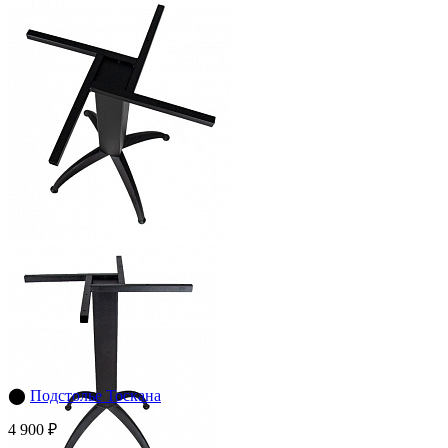
⬤
Подстолье Тоскана
4 900 ₽