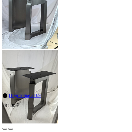
⬤
Подстолье 2169
28 500 ₽