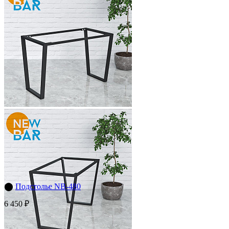
⬤
Подстолье NB-480
6 450 ₽