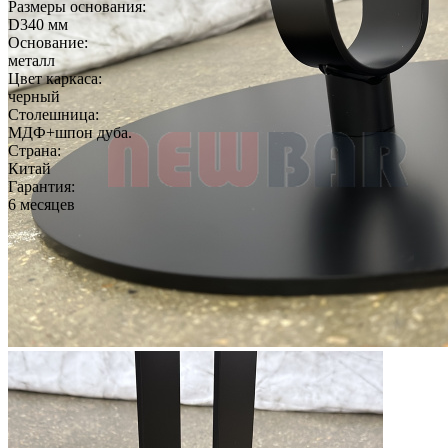
Размеры основания:
D340 мм
Основание:
металл
Цвет каркаса:
черный
Столешница:
МДФ+шпон дуба.
Страна:
Китай
Гарантия:
6 месяцев