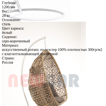
Глубина:
1200 мм
Вес:
28 кг
Основание:
сталь
Цвет каркаса:
белый
Сидение:
серо-коричневый
Материал:
искусственный ротанг, полиэстер 100% плотностью 300гр/м2
с влагоотталкивающей пропиткой
Страна:
Россия