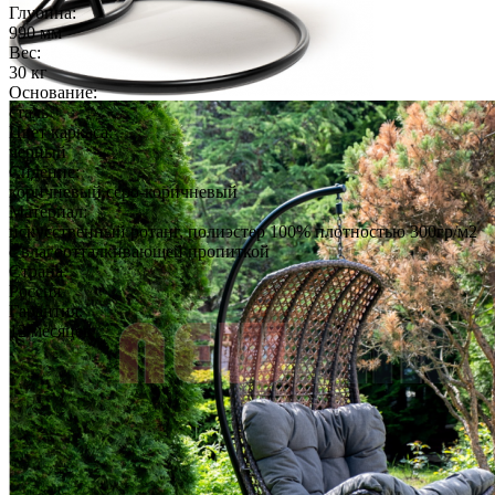
Глубина:
990 мм
Вес:
30 кг
Основание:
сталь
Цвет каркаса:
черный
Сидение:
коричневый,серо-коричневый
Материал:
искусственный ротанг, полиэстер 100% плотностью 300гр/м2
с влагоотталкивающей пропиткой
Страна:
Россия
Гарантия:
12 месяцев