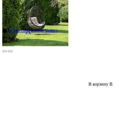
⬤
Подвесное кресло Venece
64 999 ₽
В корзину
В