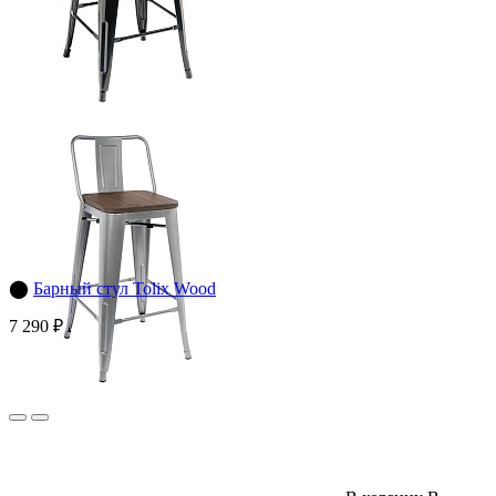
⬤
Барный стул Tolix Wood
7 290 ₽