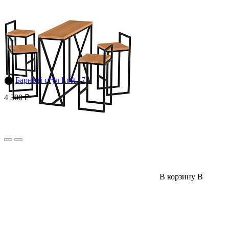
⬤
Барный стул Loft 17
4 300 ₽
В корзину
В