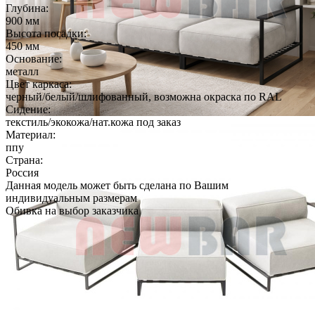
Глубина:
900 мм
Высота посадки:
450 мм
Основание:
металл
Цвет каркаса:
черный/белый/шлифованный, возможна окраска по RAL
Сидение:
текстиль/экокожа/нат.кожа под заказ
Материал:
ппу
Страна:
Россия
Данная модель может быть сделана по Вашим
индивидуальным размерам
Обивка на выбор заказчика