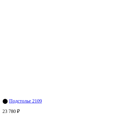
⬤
Подстолье 2109
23 780 ₽