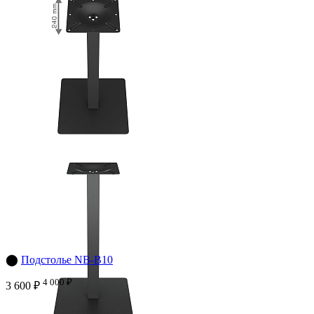
⬤
Подстолье NB-B10
4 000 ₽
3 600 ₽