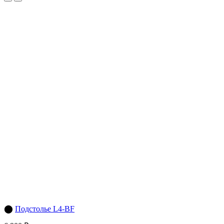
⬤
Подстолье L4-BF