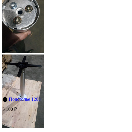
⬤
Подстолье 1268
5 100 ₽