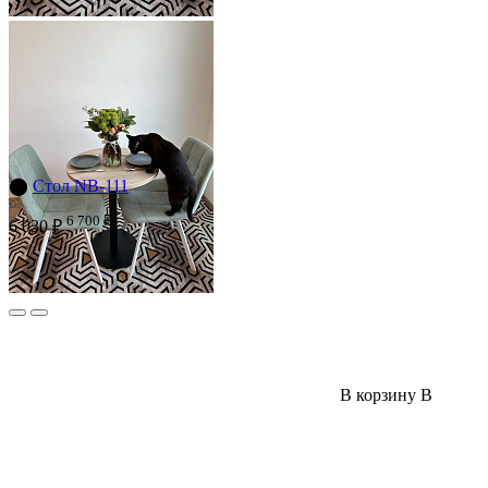
⬤
Стол NB-111
6 700 ₽
6 030 ₽
В корзину
В