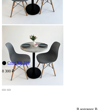
⬤
Стол NB-316
8 300 ₽
В корзину
В