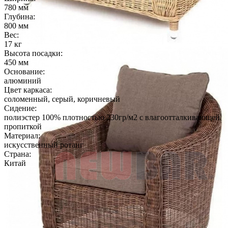
780 мм
Глубина:
800 мм
Вес:
17 кг
Высота посадки:
450 мм
Основание:
алюминий
Цвет каркаса:
соломенный, серый, коричневый
Сидение:
полиэстер 100% плотностью 230гр/м2 с влагоотталкивающей
пропиткой
Материал:
искусственный ротанг
Страна:
Китай