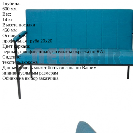
Глубина:
600 мм
Вес:
14 кг
Высота посадки:
450 мм
Основание:
профильная труба 20х20
Цвет каркаса:
черный, шлифованный, возможна окраска по RAL
Сидение:
текстиль/экокожа
Данная модель может быть сделана по Вашим
индивидуальным размерам
Обивка на выбор заказчика