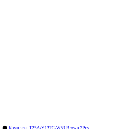
⬤
Комплект T25A/Y137C-W53 Brown 2Pcs